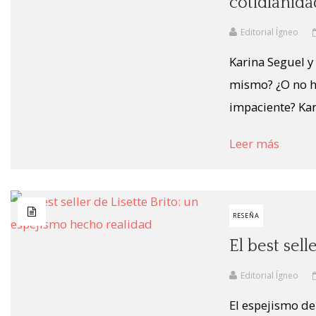
cotidianida
Editorial Ígneo
Karina Seguel y
mismo? ¿O no h
impaciente? Kari
Leer más
RESEÑA
El best sel
Editorial Ígneo
El espejismo de 