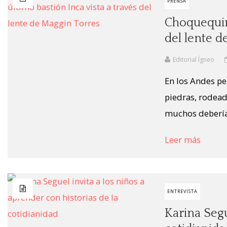
PRENSA
Choquequira
del lente d
Editorial Ígneo
En los Andes pe
piedras, rodead
muchos deberían
Leer más
ENTREVISTA
Karina Segu