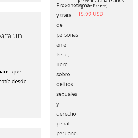
preventiva (Juan Carlos
Aguilar Puente)
15.99
USD
para un
nario que
opatía desde