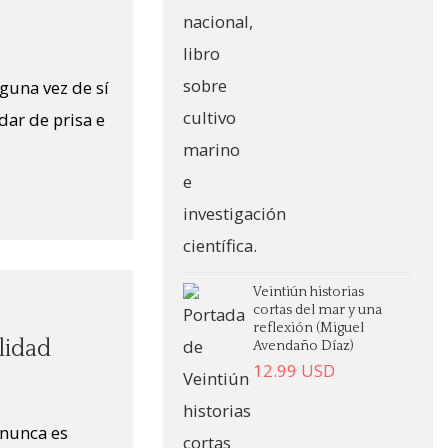
guna vez de sí
ar de prisa e
Veintiún historias
cortas del mar y una
reflexión (Miguel
lidad
Avendaño Díaz)
12.99
USD
o nunca es