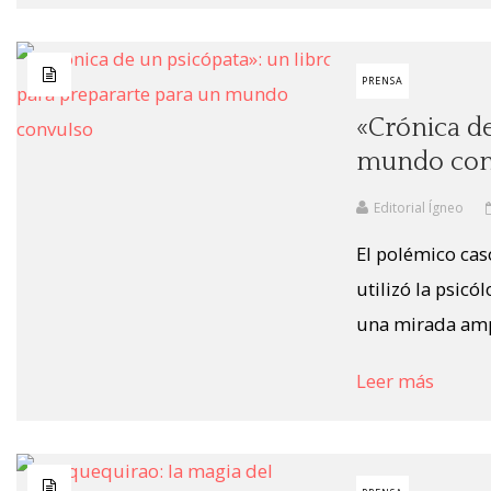
PRENSA
«Crónica de
mundo con
Editorial Ígneo
El polémico cas
utilizó la psicó
una mirada ampli
Leer más