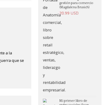
gestión para comercio
(Magdalena Brusich)
20.99
USD
te a la
guerra que se
Mi primer libro de