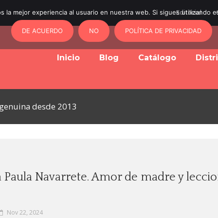
 la mejor experiencia al usuario en nuestra web. Si sigues utilizando 
Editorial
DE ACUERDO
NO
POLÍTICA DE PRIVACIDAD
Inicio
Blog
Catálogo
Distr
y genuina desde 2013
a Paula Navarrete. Amor de madre y lecci
Nov 22, 2024