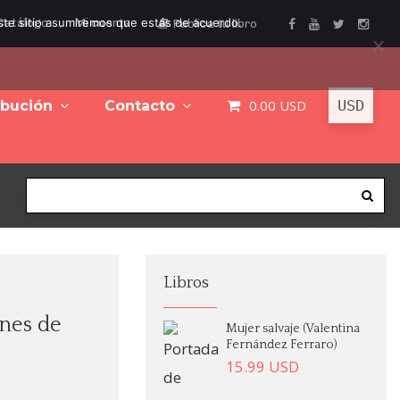
este sitio asumiremos que estás de acuerdo.
Catálogo
Mi cuenta
Publica tu libro
0.00
USD
ibución
Contacto
Libros
ones de
Mujer salvaje (Valentina
Fernández Ferraro)
15.99
USD