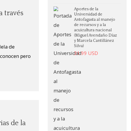
Aportes de la
a través
Universidad de
Antofagasta al manejo
de recursos y a la
acuicultura nacional
(Miguel Avendaño Díaz
y Marcela Cantillánez
dela de
Silva)
31.99
USD
 conocen pero
ias de la