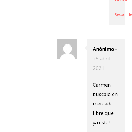
Responde
Anónimo
-
25 abril,
2021
Carmen
búscalo en
mercado
libre que
ya está!