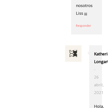
nosotros
Liss ¡¡¡
Responder
Kather
Longar
-
26
abril,
2021
Hola,