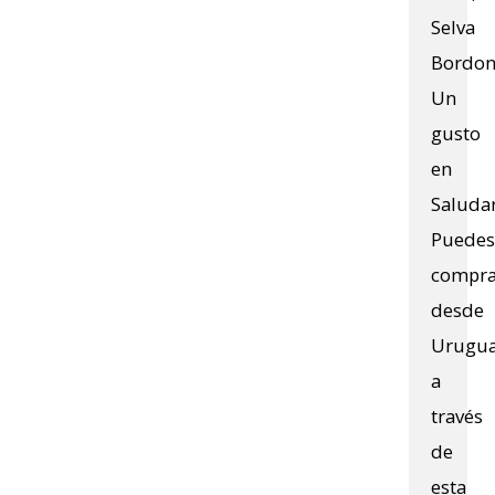
Selva
Bordon
Un
gusto
en
Saludar
Puedes
compra
desde
Urugu
a
través
de
esta