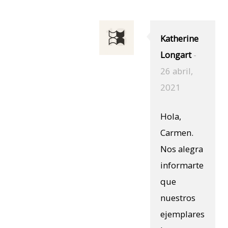
Katherine
Longart
-
26 abril,
2021
Hola,
Carmen.
Nos alegra
informarte
que
nuestros
ejemplares