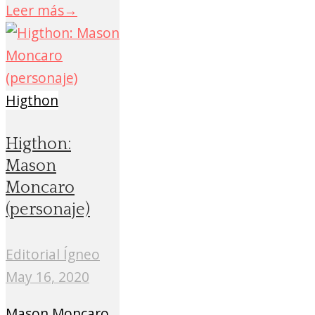
Leer más
→
Higthon
Higthon:
Mason
Moncaro
(personaje)
Editorial Ígneo
May 16, 2020
Mason Moncaro