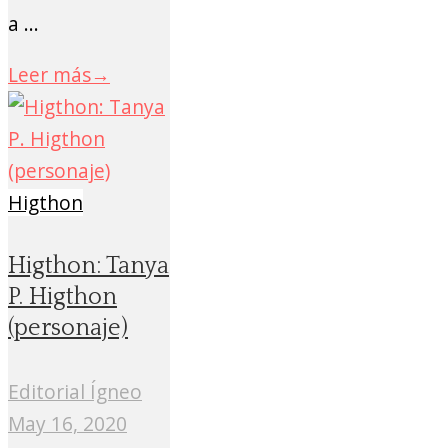
a ...
Leer más
→
Higthon
Higthon: Tanya
P. Higthon
(personaje)
Editorial Ígneo
May 16, 2020