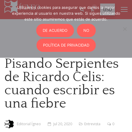
Utilizamos cookies para asegurar que damos la mejor
0
experiencia al usuario en nuestra web. Si sigues utilizando
este sitio asumiremos que estás de acuerdo.
DE ACUERDO
NO
POLÍTICA DE PRIVACIDAD
Pisando Serpientes
de Ricardo Celis:
cuando escribir es
una fiebre
Editorial Ígneo
Jul 20, 2020
Entrevista
0