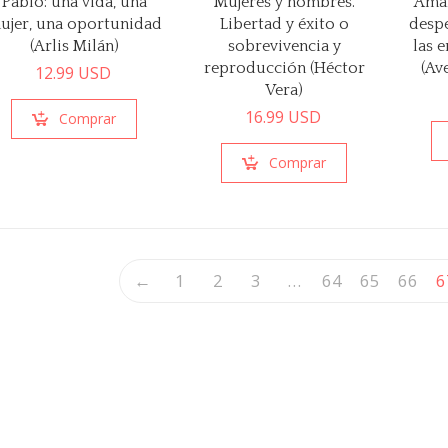
Pablo: una vida, una
Mujeres y hombres.
Aman
ujer, una oportunidad
Libertad y éxito o
despe
(Arlis Milán)
sobrevivencia y
las 
reproducción (Héctor
(Av
12.99
USD
Vera)
16.99
USD
Comprar
Comprar
←
1
2
3
…
64
65
66
6