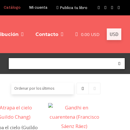
Catálogo
Mi cuenta
Publica tu libro
0.00
USD
ribución
Contacto
a el cielo (Guildo