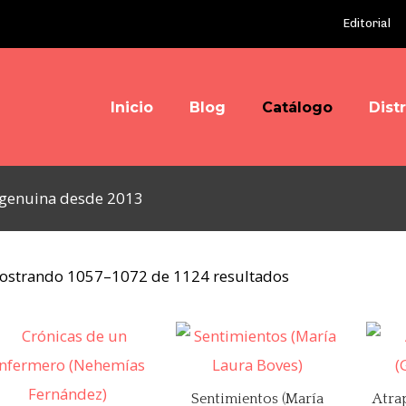
Editorial
Inicio
Blog
Catálogo
Dist
y genuina desde 2013
Ordenado
ostrando 1057–1072 de 1124 resultados
por
los
últimos
Sentimientos (María
Atrap