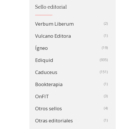
Sello editorial
Verbum Liberum
(2)
Vulcano Editora
(1)
Ígneo
(19)
Ediquid
(935)
Caduceus
(151)
Bookterapia
(1)
OnFIT
(3)
Otros sellos
(4)
Otras editoriales
(1)