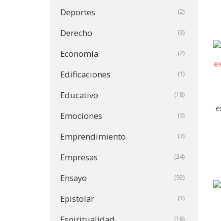
Deportes
(2)
Derecho
(3)
Economía
(2)
Edificaciones
(1)
Educativo
(18)
e
Emociones
(3)
Emprendimiento
(3)
Empresas
(24)
Ensayo
(92)
Epistolar
(1)
Espiritualidad
(16)