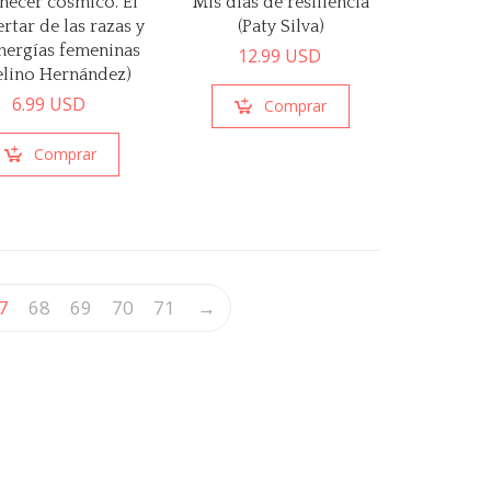
ecer cósmico. El
Mis días de resiliencia
rtar de las razas y
(Paty Silva)
energías femeninas
12.99
USD
elino Hernández)
6.99
USD
Comprar
Comprar
7
68
69
70
71
→