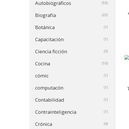
Autobiográficos
(53)
Biografía
(22)
Botánica
(1)
Capacitación
(1)
Ciencia ficción
(3)
Cocina
(10)
cómic
(1)
computacón
(1)
Contabilidad
(1)
Contrainteligencia
(1)
Crónica
(9)