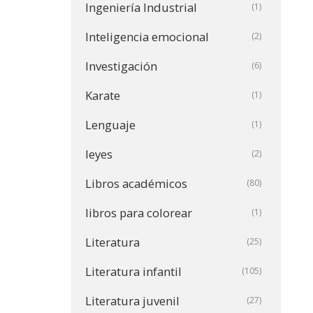
Ingeniería Industrial
(1)
Inteligencia emocional
(2)
Investigación
(6)
Karate
(1)
Lenguaje
(1)
leyes
(2)
Libros académicos
(80)
libros para colorear
(1)
Literatura
(25)
Literatura infantil
(105)
Literatura juvenil
(27)