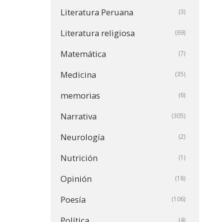
Literatura Peruana
(3)
Literatura religiosa
(69)
Matemática
(7)
Medicina
(35)
memorias
(6)
Narrativa
(305)
Neurología
(2)
Nutrición
(1)
Opinión
(18)
Poesía
(106)
Política
(4)