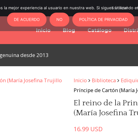
 la mejor experiencia al usuario en nuestra web. Si sigues utilizando 
Editorial
DE ACUERDO
NO
POLÍTICA DE PRIVACIDAD
Inicio
Blog
Catálogo
Distr
y genuina desde 2013
Inicio
Biblioteca
Ediqui
Príncipe de Cartón (María J
El reino de la Pri
(María Josefina Tr
16.99
USD