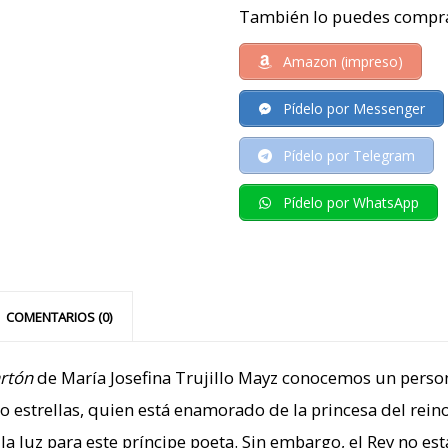
También lo puedes compra
Amazon (impreso)
Pídelo por Messenger
Pídelo por Telegram
Pídelo por WhatsApp
COMENTARIOS (0)
artón
de María Josefina Trujillo Mayz conocemos un person
 estrellas, quien está enamorado de la princesa del reino
o la luz para este príncipe poeta. Sin embargo, el Rey no e