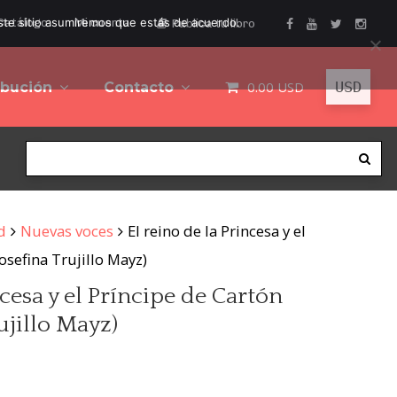
este sitio asumiremos que estás de acuerdo.
Catálogo
Mi cuenta
Publica tu libro
0.00
USD
ibución
Contacto
d
Nuevas voces
El reino de la Princesa y el
osefina Trujillo Mayz)
ncesa y el Príncipe de Cartón
ujillo Mayz)