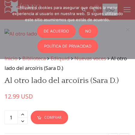
Utilizamos cookies para asegurar que damos la mejor
0
experiencia al usuario en nuestra web. Si sigues utilizando
este sitio asumiremos que estás de acuerdo.
DE ACUERDO
NO
POLÍTICA DE PRIVACIDAD
Inicio
Biblioteca
Ediquid
Nuevas voces
Al otro
lado del arcoíris (Sara D.)
Al otro lado del arcoíris (Sara D.)
12.99
USD
COMPRAR