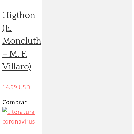
Higthon
(E.
Moncluth
– M. F.
Villaro)
14.99
USD
Comprar