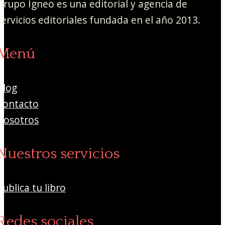
Grupo Ígneo es una editorial y agencia de
servicios editoriales fundada en el año 2013.
Menú
Blog
Contacto
Nosotros
Nuestros servicios
Publica tu libro
Redes sociales