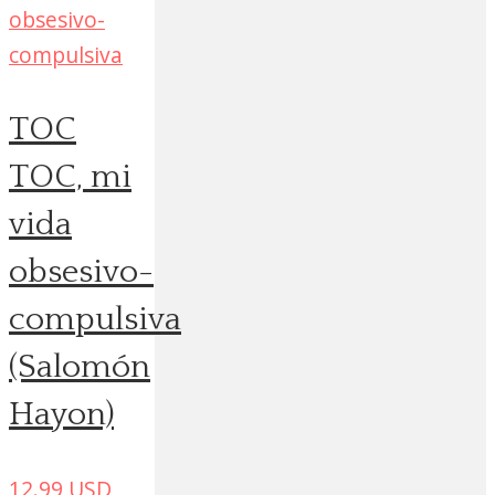
TOC
TOC, mi
vida
obsesivo-
compulsiva
(Salomón
Hayon)
12.99
USD