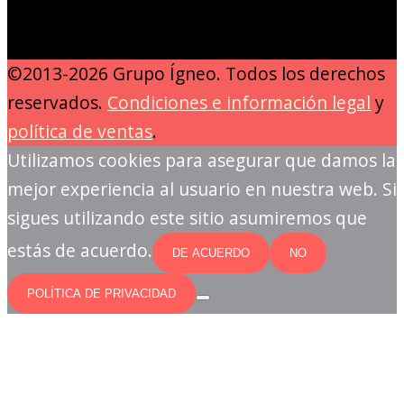
©2013-2026 Grupo Ígneo. Todos los derechos
reservados.
Condiciones e información legal
y
política de ventas
.
Utilizamos cookies para asegurar que damos la
mejor experiencia al usuario en nuestra web. Si
sigues utilizando este sitio asumiremos que
estás de acuerdo.
DE ACUERDO
NO
POLÍTICA DE PRIVACIDAD