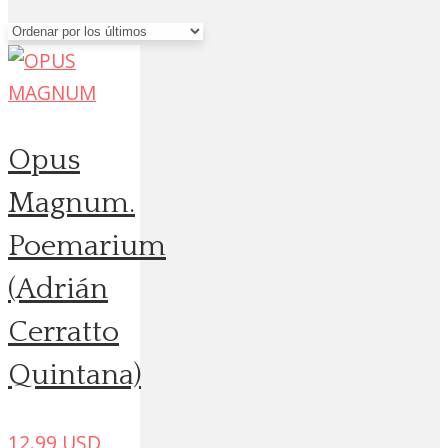
por
los
últimos
Opus
Magnum.
Poemarium
(Adrián
Cerratto
Quintana)
12.99
USD