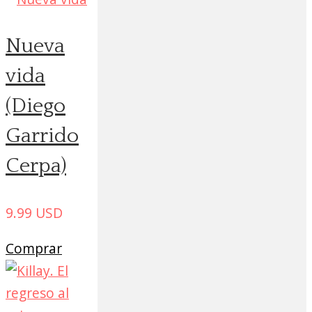
Nueva
vida
(Diego
Garrido
Cerpa)
9.99
USD
Comprar