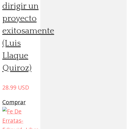
dirigir un
proyecto
exitosamente
(Luis
Llaque
Quiroz)
28.99
USD
Comprar