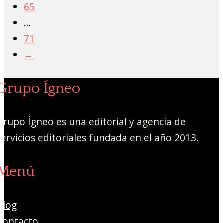
65
…
71
→
Grupo Ígneo
Grupo Ígneo es una editorial y agencia de
servicios editoriales fundada en el año 2013.
Menú
Blog
Contacto