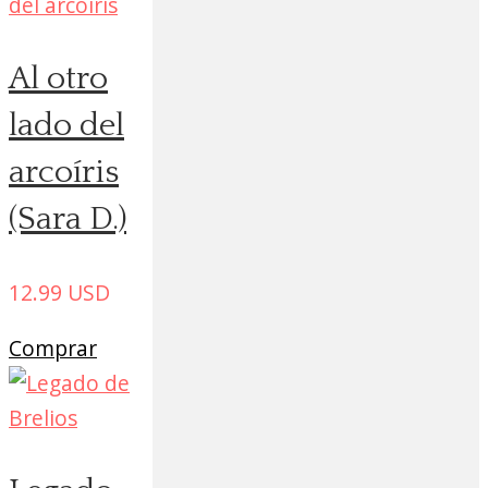
Al otro
lado del
arcoíris
(Sara D.)
12.99
USD
Comprar