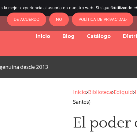
 la mejor experiencia al usuario en nuestra web. Si sigues utilizando 
Editorial
DE ACUERDO
NO
POLÍTICA DE PRIVACIDAD
Inicio
Blog
Catálogo
Distr
y genuina desde 2013
Inicio
Biblioteca
Ediquid
Santos)
El poder 