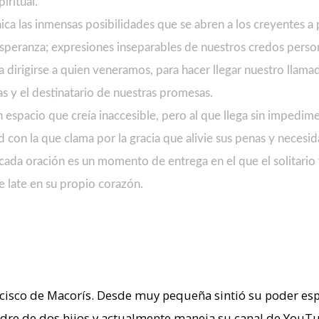
iritual.
a las inmensas posibilidades que se abren a los creyentes a 
a esperanza; expresiones inseparables de nuestros credos person
ara dirigirse a quien veneramos, para hacer llegar nuestro lla
as y el destinatario de nuestras promesas.
un espacio que creía inaccesible, pero al que llega sin impedi
d con la que clama por la gracia que alivie sus penas y necesi
ada oración es un momento de entrega en el que el solitario ya
que late en su propio corazón.
sco de Macorís. Desde muy pequeña sintió su poder espiritu
adre de dos hijos y actualmente maneja su canal de YouTu