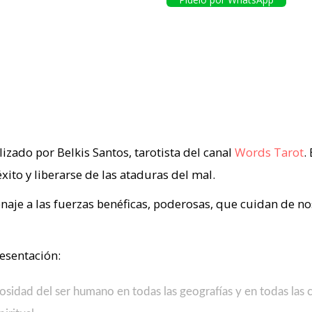
lizado por Belkis Santos, tarotista del canal
Words Tarot
.
éxito y liberarse de las ataduras del mal.
aje a las fuerzas benéficas, poderosas, que cuidan de nos
resentación:
osidad del ser humano en todas las geografías y en todas las cu