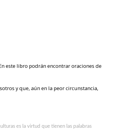
 En este libro podrán encontrar oraciones de
otros y que, aún en la peor circunstancia,
lturas es la virtud que tienen las palabras