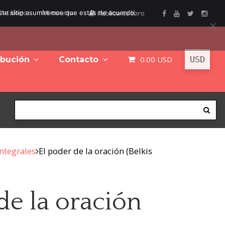
este sitio asumiremos que estás de acuerdo.
Catálogo
Mi cuenta
Publica tu libro
0.00
USD
ibución
Contacto
Integrales
El poder de la oración (Belkis
de la oración