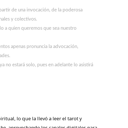
partir de una invocación, de la poderosa
ales y colectivos.
mado a quien queremos que sea nuestro
mentos apenas pronuncia la advocación,
dades.
 no estará solo, pues en adelante lo asistirá
al, lo que la llevó a leer el tarot y
be, aprovechando los canales digitales para