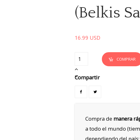
(Belkis S
16.99
USD
COMPRAR
Compartir
Compra de
manera ráp
a todo el mundo (tiem
dependiendo del país;