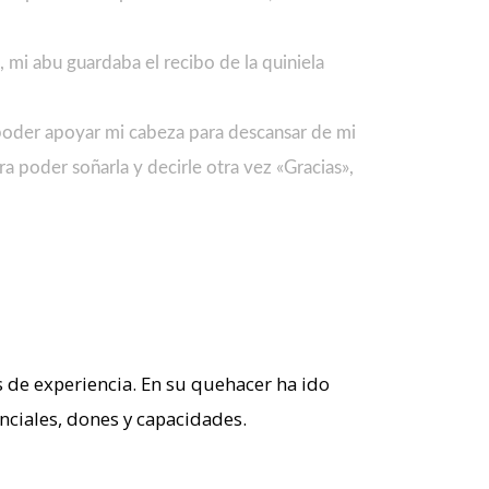
o, mi abu guardaba el recibo de la quiniela
a poder apoyar mi cabeza para descansar de mi
a poder soñarla y decirle otra vez «Gracias»,
de experiencia. En su quehacer ha ido
ciales, dones y capacidades.