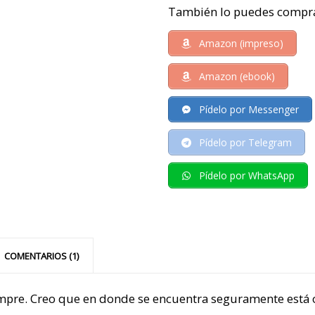
También lo puedes compra
Amazon (impreso)
Amazon (ebook)
Pídelo por Messenger
Pídelo por Telegram
Pídelo por WhatsApp
COMENTARIOS (1)
e. Creo que en donde se encuentra seguramente está org