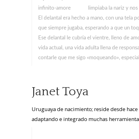
limpiaba la nariz y nos
El delantal era hecho a mano, con una tela poc
que siempre jugaba, esperando a que un toqu
Ese delantal le cubría el vientre, lleno de 
vida actual, una vida adulta llena de respons
contarle que me sigo «moqueando», especia
Janet Toya
Uruguaya de nacimiento; reside desde hace 
adaptando e integrado muchas herramientas 