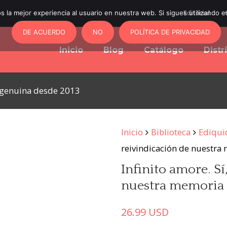
 la mejor experiencia al usuario en nuestra web. Si sigues utilizando 
Editorial
DE ACUERDO
NO
POLÍTICA DE PRIVACIDAD
Inicio
Blog
Catálogo
Distr
y genuina desde 2013
Inicio
Biblioteca
Ediqui
reivindicación de nuestra 
Infinito amore. S
nuestra memoria (
26.99
USD