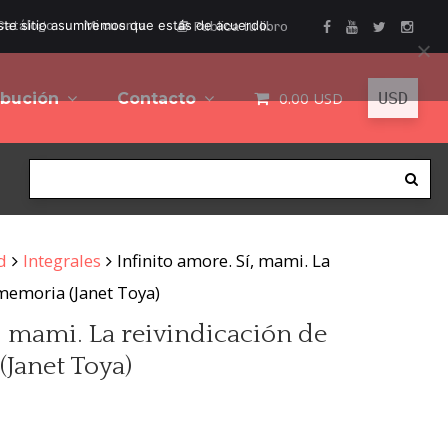
este sitio asumiremos que estás de acuerdo.
Catálogo
Mi cuenta
Publica tu libro
0.00
USD
ibución
Contacto
d
Integrales
Infinito amore. Sí, mami. La
memoria (Janet Toya)
í, mami. La reivindicación de
Janet Toya)