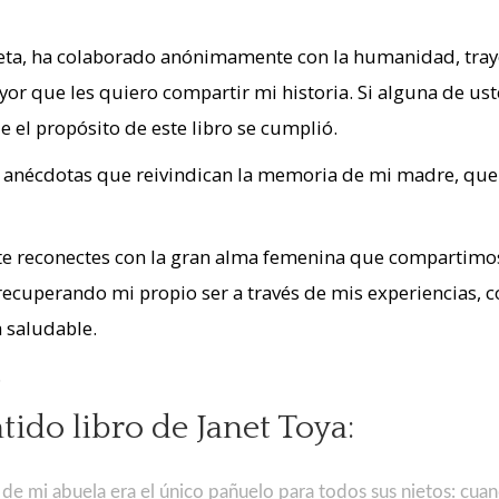
neta, ha colaborado anónimamente con la humanidad, traye
yor que les quiero compartir mi historia. Si alguna de us
ue el propósito de este libro se cumplió.
e anécdotas que reivindican la memoria de mi madre, que 
 te reconectes con la gran alma femenina que compartimos
recuperando mi propio ser a través de mis experiencias,
a saludable.
.
tido libro de Janet Toya:
 de mi abuela era el único pañuelo para todos sus nietos: cu