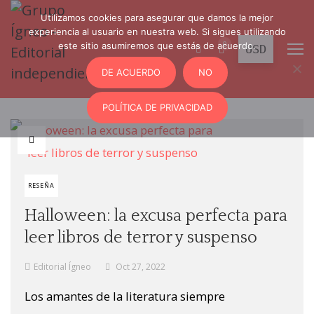
Utilizamos cookies para asegurar que damos la mejor
experiencia al usuario en nuestra web. Si sigues utilizando
0
este sitio asumiremos que estás de acuerdo.
DE ACUERDO
NO
POLÍTICA DE PRIVACIDAD
RESEÑA
Halloween: la excusa perfecta para
leer libros de terror y suspenso
Editorial Ígneo
Oct 27, 2022
Los amantes de la literatura siempre