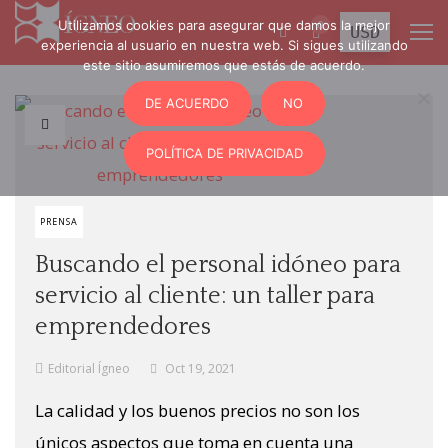
0
Utilizamos cookies para asegurar que damos la mejor
experiencia al usuario en nuestra web. Si sigues utilizando
este sitio asumiremos que estás de acuerdo.
DE ACUERDO
NO
POLÍTICA DE PRIVACIDAD
PRENSA
Buscando el personal idóneo para
servicio al cliente: un taller para
emprendedores
Editorial Ígneo
Oct 19, 2021
La calidad y los buenos precios no son los
únicos aspectos que toma en cuenta una