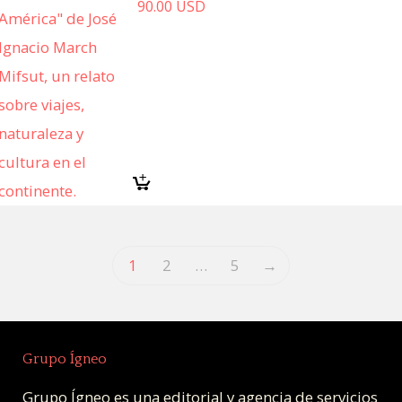
90.00
USD
1
2
…
5
→
Grupo Ígneo
Grupo Ígneo es una editorial y agencia de servicios