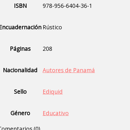
ISBN
978-956-6404-36-1
Encuadernación
Rústico
Páginas
208
Nacionalidad
Autores de Panamá
Sello
Ediquid
Género
Educativo
Comentarios (0)