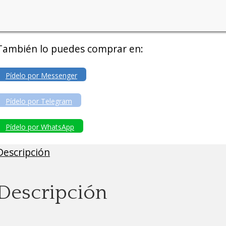
También lo puedes comprar en:
Pídelo por Messenger
Pídelo por Telegram
Pídelo por WhatsApp
Descripción
Descripción