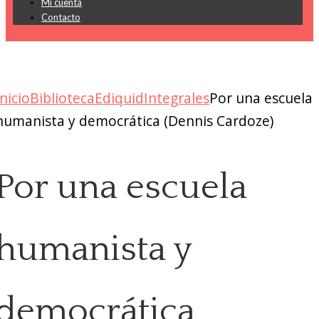
Mi cuenta
Contacto
Inicio
Biblioteca
Ediquid
Integrales
Por una escuela
humanista y democrática (Dennis Cardoze)
Por una escuela
humanista y
democrática