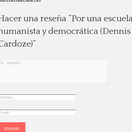
Hacer una reseña “Por una escuel
humanista y democrática (Dennis
Cardoze)”