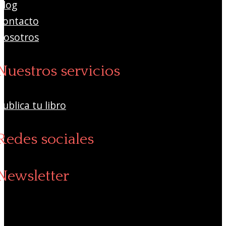
Blog
Contacto
Nosotros
Nuestros servicios
Publica tu libro
Redes sociales
Newsletter