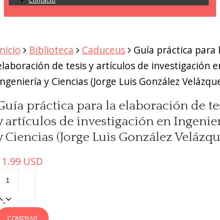
Contacto
Inicio
Biblioteca
Caduceus
Guía práctica para 
elaboración de tesis y artículos de investigación e
Ingeniería y Ciencias (Jorge Luis González Velázqu
Guía práctica para la elaboración de te
y artículos de investigación en Ingenie
y Ciencias (Jorge Luis González Velázqu
11.99
USD
COMPRAR