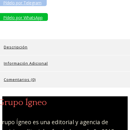
Pídelo por Telegram
Pídelo por WhatsApp
Descripción
Información Adicional
Comentarios (0)
Grupo Ígneo
Grupo Ígneo es una editorial y agencia de