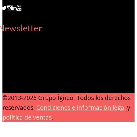
Newsletter
©2013-2026 Grupo Ígneo. Todos los derechos
reservados.
Condiciones e información legal
y
política de ventas
.