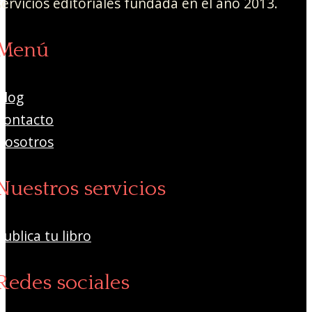
servicios editoriales fundada en el año 2013.
Menú
Blog
Contacto
Nosotros
Nuestros servicios
Publica tu libro
Redes sociales