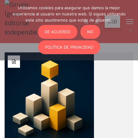
Utilizamos cookies para asegurar que damos la mejor
experiencia al usuario en nuestra web. Si sigues utilizando
0
este sitio asumiremos que estás de acuerdo.
DE ACUERDO
NO
POLÍTICA DE PRIVACIDAD