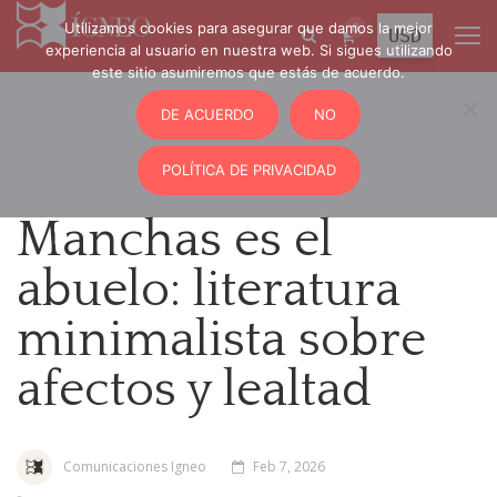
Utilizamos cookies para asegurar que damos la mejor
0
experiencia al usuario en nuestra web. Si sigues utilizando
este sitio asumiremos que estás de acuerdo.
DE ACUERDO
NO
POLÍTICA DE PRIVACIDAD
Manchas es el
abuelo: literatura
minimalista sobre
afectos y lealtad
Comunicaciones Igneo
Feb 7, 2026