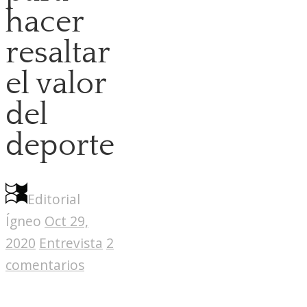
hacer
resaltar
el valor
del
deporte
Editorial
Ígneo
Oct 29,
2020
Entrevista
2
comentarios