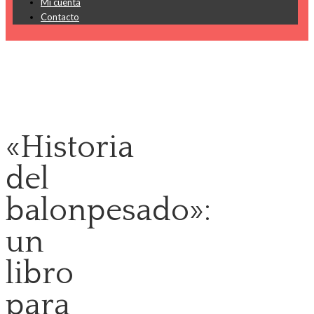
Mi cuenta
Contacto
«Historia
del
balonpesado»:
un
libro
para