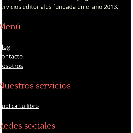
servicios editoriales fundada en el año 2013.
Menú
Blog
Contacto
Nosotros
Nuestros servicios
Publica tu libro
Redes sociales