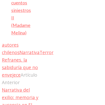
cuentos
siniestros
II
(Madame
Melina)
autores
chilenos
Narrativa
Terror
Refranes, la
sabiduría que no
envejece
Artículo
Anterior
Narrativa del
exilio: memoria y
ausencia en El