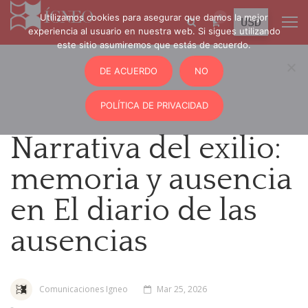
Utilizamos cookies para asegurar que damos la mejor
0
experiencia al usuario en nuestra web. Si sigues utilizando
este sitio asumiremos que estás de acuerdo.
DE ACUERDO
NO
POLÍTICA DE PRIVACIDAD
Narrativa del exilio:
memoria y ausencia
en El diario de las
ausencias
Comunicaciones Igneo
Mar 25, 2026