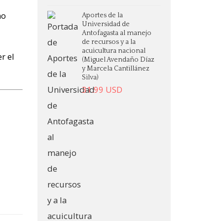
no
Aportes de la
Universidad de
Antofagasta al manejo
de recursos y a la
acuicultura nacional
r el
(Miguel Avendaño Díaz
y Marcela Cantillánez
Silva)
31.99
USD