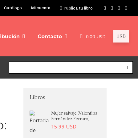
Catálogo
Mi cuenta
Publica tu libro
0.00
USD
ribución
Contacto
Libros
Mujer salvaje (Valentina
Fernández Ferraro)
o:
15.99
USD