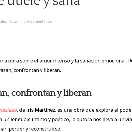
 duele y sana
ales
,
Nota
0 Comentarios
n, confrontan y liberan
masiado
, de
Iris Martínez
, es una obra que explora el poder
n un lenguaje íntimo y poético, la autora nos lleva a un via
ar, perder y reconstruirse.