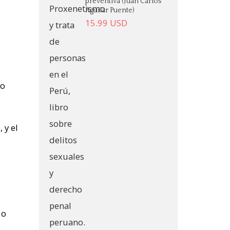
preventiva (Juan Carlos
Aguilar Puente)
15.99
USD
Lo
 y el
 o