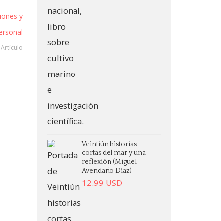
iones y
personal
 Artículo
Veintiún historias
cortas del mar y una
reflexión (Miguel
Avendaño Díaz)
12.99
USD