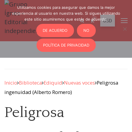
Utilizamos cookies para asegurar que damos la mejor
experiencia al usuario en nuestra web. Si sigues utilizando
0
este sitio asumiremos que estás de acuerdo.
DE ACUERDO
NO
POLÍTICA DE PRIVACIDAD
Inicio
Biblioteca
Ediquid
Nuevas voces
Peligrosa
ingenuidad (Alberto Romero)
Peligrosa