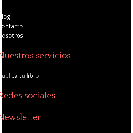
Blog
Contacto
Nosotros
Nuestros servicios
Publica tu libro
Redes sociales
Newsletter