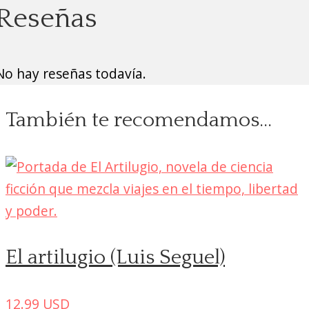
Reseñas
No hay reseñas todavía.
También te recomendamos…
El artilugio (Luis Seguel)
12.99
USD