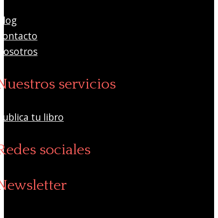
Blog
Contacto
Nosotros
Nuestros servicios
Publica tu libro
Redes sociales
Newsletter