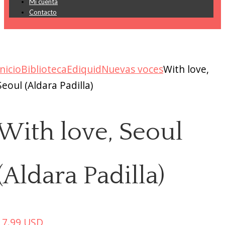
Mi cuenta
Contacto
Inicio
Biblioteca
Ediquid
Nuevas voces
With love,
Seoul (Aldara Padilla)
With love, Seoul
(Aldara Padilla)
17.99
USD