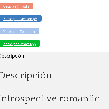
Amazon (ebook)
Pídelo por Messenger
Pídelo por Telegram
Pídelo por WhatsApp
Descripción
Descripción
Introspective romantic