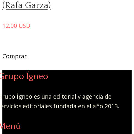
(Rafa Garza)
12.00
USD
Comprar
Grupo Ígneo
Grupo Ígneo es una editorial y agencia de
servicios editoriales fundada en el año 2013.
Menú