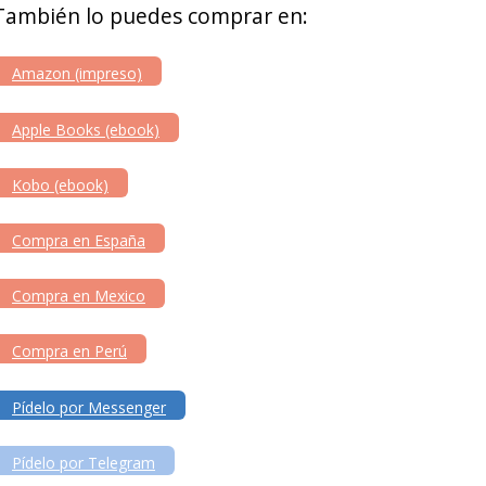
También lo puedes comprar en:
Amazon (impreso)
Apple Books (ebook)
Kobo (ebook)
Compra en España
Compra en Mexico
Compra en Perú
Pídelo por Messenger
Pídelo por Telegram