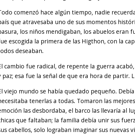
Todo comenzó hace algún tiempo, nadie recuerda c
país que atravesaba uno de sus momentos históric
basura, los niños mendigaban, los abuelos eran fu
fue escogida la primera de las Higthon, con la ca
todos deseaban.
El cambio fue radical, de repente la guerra acabó,
y paz; esa fue la señal de que era hora de partir
El viejo mundo se había quedado pequeño. Debían
necesitaba tenerlas a todas. Tomaron las mejore
emoción las desbordaba, el barco las llevaría al l
chicas que faltaban; la familia debía unir sus fuer
sus cabellos, solo lograban imaginar sus nuevas v