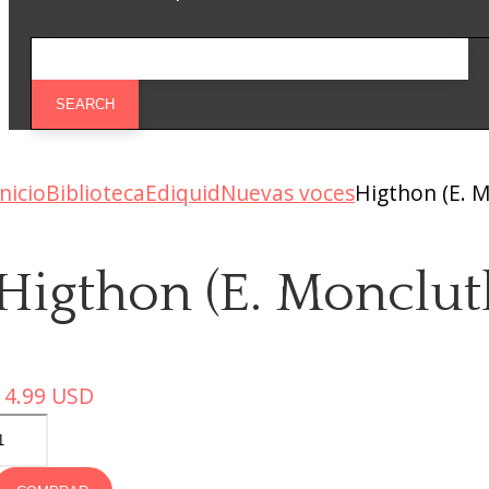
Inicio
Biblioteca
Ediquid
Nuevas voces
Higthon (E. Mo
Higthon (E. Moncluth
14.99
USD