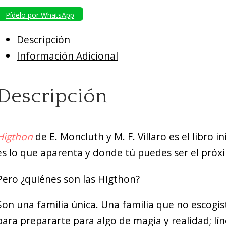
Pídelo por WhatsApp
Descripción
Información Adicional
Descripción
Higthon
de E. Moncluth y M. F. Villaro es el libro 
es lo que aparenta y donde tú puedes ser el próx
Pero ¿quiénes son las Higthon?
Son una familia única. Una familia que no escogist
para prepararte para algo de magia y realidad; lí