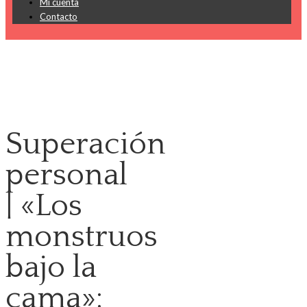
Mi cuenta
Contacto
Superación
personal
| «Los
monstruos
bajo la
cama»: