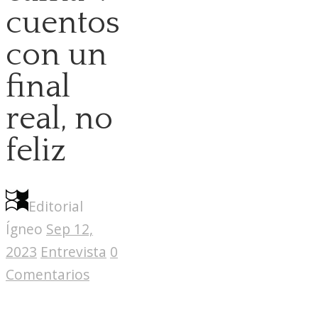
cuentos
con un
final
real, no
feliz
Editorial
Ígneo
Sep 12,
2023
Entrevista
0
Comentarios