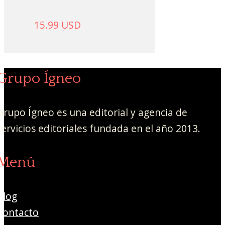
15.99
USD
Grupo Ígneo
Grupo Ígneo es una editorial y agencia de
servicios editoriales fundada en el año 2013.
Menú
Blog
Contacto