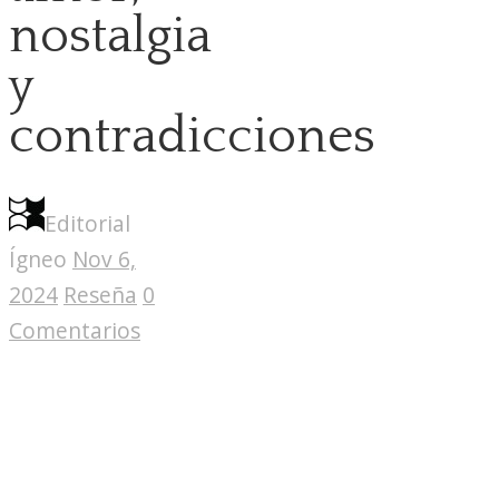
nostalgia
y
contradicciones
Editorial
Ígneo
Nov 6,
2024
Reseña
0
Comentarios