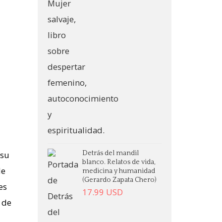
 su
Detrás del mandil
blanco. Relatos de vida,
de
medicina y humanidad
(Gerardo Zapata Chero)
es
17.99
USD
s de