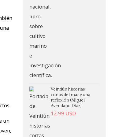
ambién
 una
Veintiún historias
cortas del mar y una
reflexión (Miguel
ctos.
Avendaño Díaz)
12.99
USD
e un
oven,