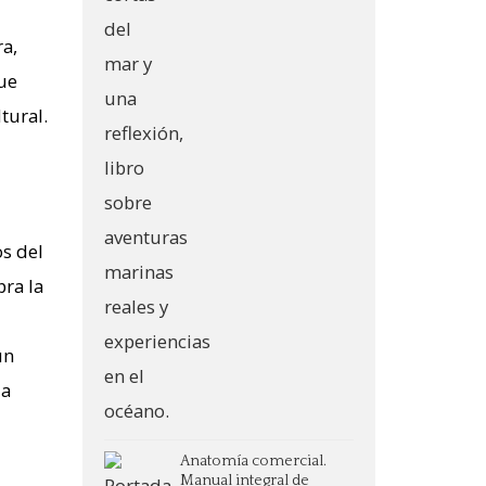
ra,
que
tural.
os del
bra la
un
da
Anatomía comercial.
Manual integral de