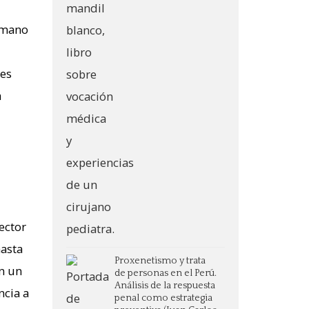
 mano
tes
a
ector
hasta
Proxenetismo y trata
En un
de personas en el Perú.
Análisis de la respuesta
cia a
penal como estrategia