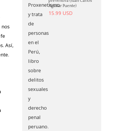
preventiva (Juan Carlos
Aguilar Puente)
15.99
USD
o
, nos
 fe
. Así,
nte.
a
a