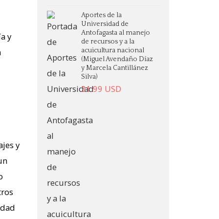
Aportes de la
Universidad de
Antofagasta al manejo
ía y
de recursos y a la
acuicultura nacional
a
(Miguel Avendaño Díaz
y Marcela Cantillánez
Silva)
31.99
USD
ajes y
un
o
tros
idad