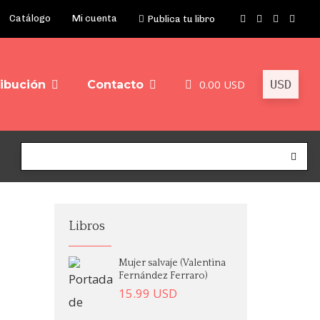
Catálogo
Mi cuenta
Publica tu libro
0.00
USD
ribución
Contacto
Libros
Mujer salvaje (Valentina
Fernández Ferraro)
15.99
USD