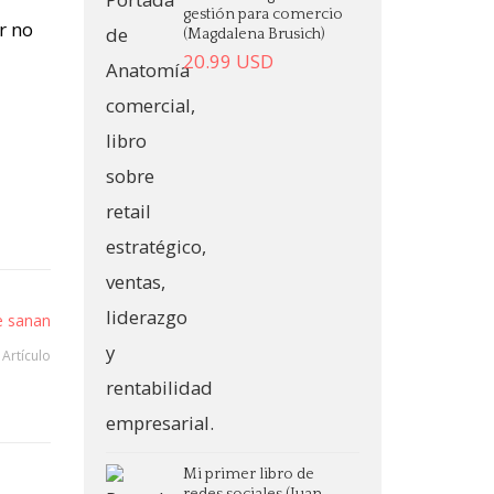
gestión para comercio
r no
(Magdalena Brusich)
20.99
USD
e sanan
 Artículo
Mi primer libro de