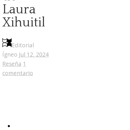
Laura
Xihuitil
Editorial
Ígneo
Jul 12, 2024
Reseña
1
comentario