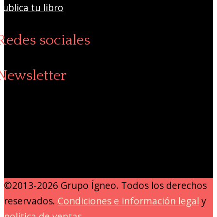
Publica tu libro
Redes sociales
Newsletter
©2013-2026 Grupo Ígneo. Todos los derechos
reservados.
Condiciones e información legal
y
política de ventas
.