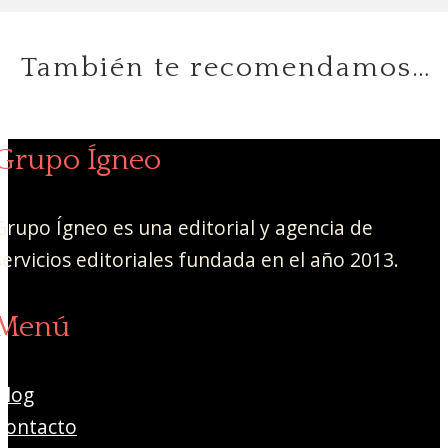
También te recomendamos…
Grupo Ígneo
Grupo Ígneo es una editorial y agencia de
servicios editoriales fundada en el año 2013.
Menú
Blog
Contacto