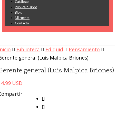
Catálogo
Publica tu libro
Blog
Mi cuenta
Contacto
Inicio
Biblioteca
Ediquid
Pensamiento
Gerente general (Luis Malpica Briones)
Gerente general (Luis Malpica Briones)
14.99
USD
Compartir