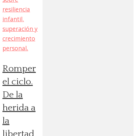
Romper
el ciclo.
De la
herida a
la
libertad