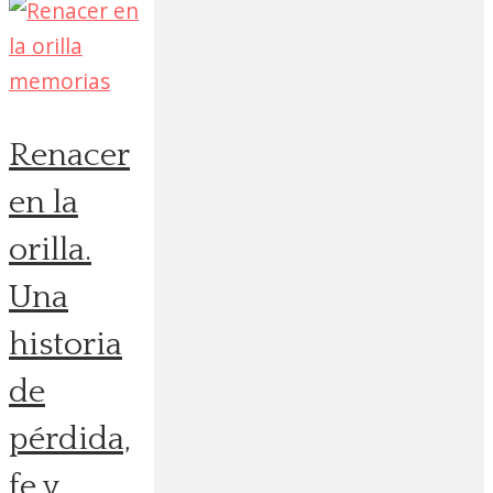
Renacer
en la
orilla.
Una
historia
de
pérdida,
fe y