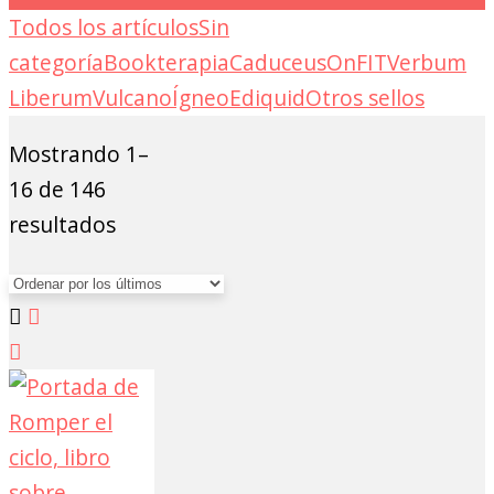
Todos los artículos
Sin
categoría
Bookterapia
Caduceus
OnFIT
Verbum
Liberum
Vulcano
Ígneo
Ediquid
Otros sellos
Mostrando 1–
16 de 146
Ordenado
resultados
por
los
últimos