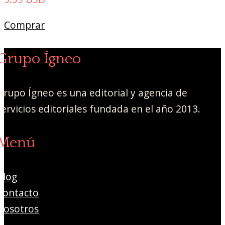
Comprar
Grupo Ígneo
Grupo Ígneo es una editorial y agencia de
servicios editoriales fundada en el año 2013.
Menú
Blog
Contacto
Nosotros