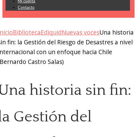
Mi cuenta
Contacto
Inicio
Biblioteca
Ediquid
Nuevas voces
Una historia
sin fin: la Gestión del Riesgo de Desastres a nivel
internacional con un enfoque hacia Chile
(Bernardo Castro Salas)
Una historia sin fin:
la Gestión del