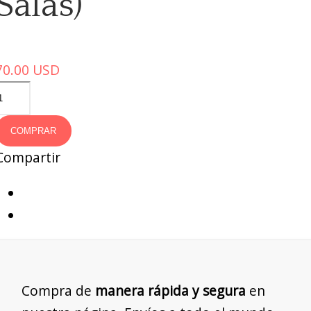
Salas)
70.00
USD
COMPRAR
Compartir
Compra de
manera rápida y segura
en