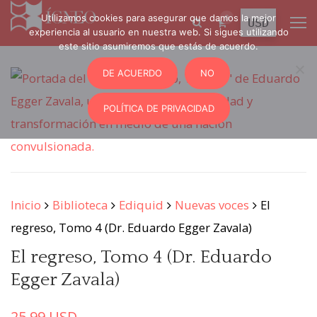
Utilizamos cookies para asegurar que damos la mejor
0
experiencia al usuario en nuestra web. Si sigues utilizando
este sitio asumiremos que estás de acuerdo.
DE ACUERDO
NO
POLÍTICA DE PRIVACIDAD
Inicio
Biblioteca
Ediquid
Nuevas voces
El
regreso, Tomo 4 (Dr. Eduardo Egger Zavala)
El regreso, Tomo 4 (Dr. Eduardo
Egger Zavala)
25.99
USD