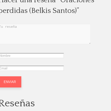
Hacer una reseña “Oraciones
perdidas (Belkis Santos)”
Reseñas