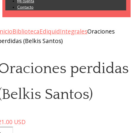
Mi cuenta
Contacto
Inicio
Biblioteca
Ediquid
Integrales
Oraciones
perdidas (Belkis Santos)
Oraciones perdidas
(Belkis Santos)
21.00
USD