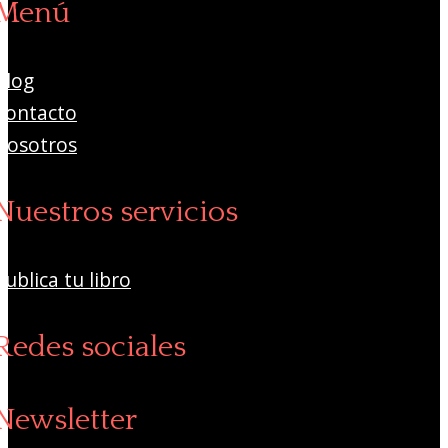
Menú
Blog
Contacto
Nosotros
Nuestros servicios
Publica tu libro
Redes sociales
Newsletter