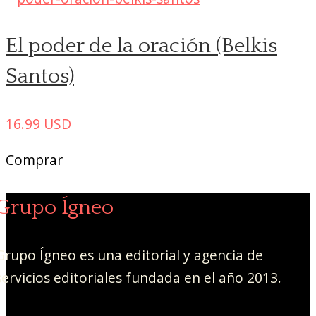
El poder de la oración (Belkis
Santos)
16.99
USD
Comprar
Grupo Ígneo
Grupo Ígneo es una editorial y agencia de
servicios editoriales fundada en el año 2013.