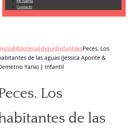
Mi cuenta
Contacto
Inicio
Biblioteca
Ediquid
Infantiles
Peces. Los
habitantes de las aguas (Jessica Aponte &
Demetrio Yana) | Infantil
Peces. Los
habitantes de las