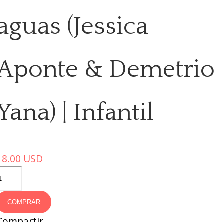
aguas (Jessica
Aponte & Demetrio
Yana) | Infantil
18.00
USD
COMPRAR
Compartir