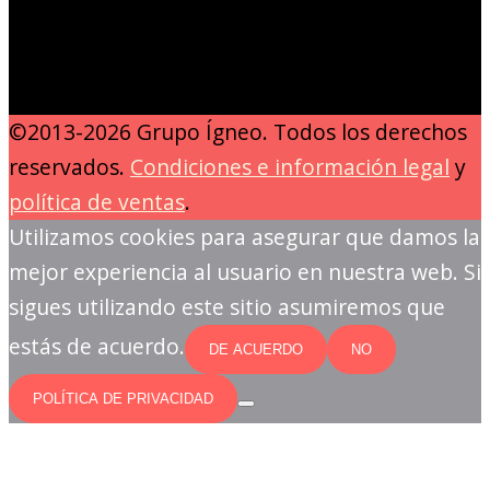
©2013-2026 Grupo Ígneo. Todos los derechos
reservados.
Condiciones e información legal
y
política de ventas
.
Utilizamos cookies para asegurar que damos la
mejor experiencia al usuario en nuestra web. Si
sigues utilizando este sitio asumiremos que
estás de acuerdo.
DE ACUERDO
NO
POLÍTICA DE PRIVACIDAD