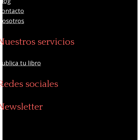
Blog
Contacto
Nosotros
Nuestros servicios
Publica tu libro
Redes sociales
Newsletter