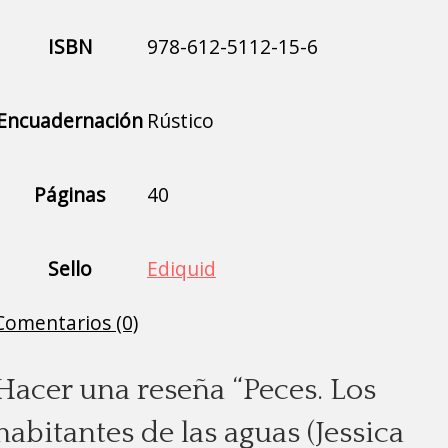
ISBN
978-612-5112-15-6
Encuadernación
Rústico
Páginas
40
Sello
Ediquid
Comentarios (0)
Hacer una reseña “Peces. Los
habitantes de las aguas (Jessica