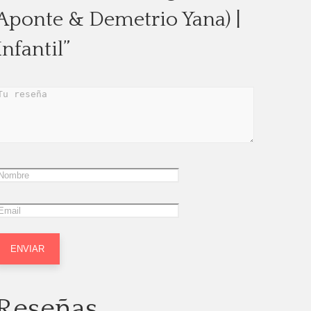
Aponte & Demetrio Yana) |
Infantil”
Reseñas