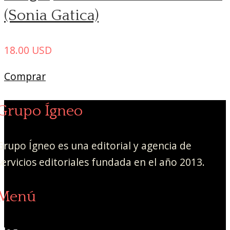
(Sonia Gatica)
18.00
USD
Comprar
Grupo Ígneo
Grupo Ígneo es una editorial y agencia de
servicios editoriales fundada en el año 2013.
Menú