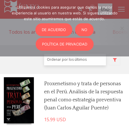
Utilizamos cookies para asegurar que damos la mejor
0
experiencia al usuario en nuestra web. Si sigues utilizando
este sitio asumiremos que estás de acuerdo.
DE ACUERDO
NO
Todos los artículos
Sin categoría
Bookte
POLÍTICA DE PRIVACIDAD
Proxenetismo y trata de personas
en el Perú. Análisis de la respuesta
penal como estrategia preventiva
(Juan Carlos Aguilar Puente)
15.99
USD