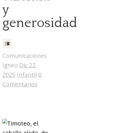
y
generosidad
Comunicaciones
Igneo
Dic 22,
2025
Infantil
0
Comentarios