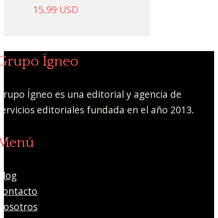
15.99
USD
Grupo Ígneo
Grupo Ígneo es una editorial y agencia de
servicios editoriales fundada en el año 2013.
Menú
Blog
Contacto
Nosotros