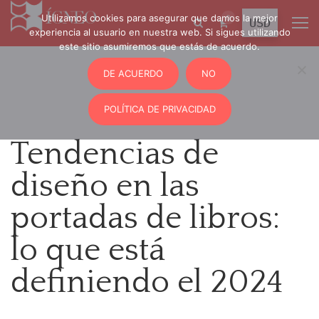
Utilizamos cookies para asegurar que damos la mejor
0
experiencia al usuario en nuestra web. Si sigues utilizando
este sitio asumiremos que estás de acuerdo.
DE ACUERDO
NO
POLÍTICA DE PRIVACIDAD
Tendencias de
diseño en las
portadas de libros:
lo que está
definiendo el 2024