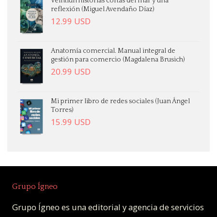
Veintiún historias cortas del mar y una
reflexión (Miguel Avendaño Díaz)
12.99
USD
Anatomía comercial. Manual integral de
gestión para comercio (Magdalena Brusich)
20.99
USD
Mi primer libro de redes sociales (Juan Ángel
Torres)
15.99
USD
Grupo Ígneo
Grupo Ígneo es una editorial y agencia de servicios