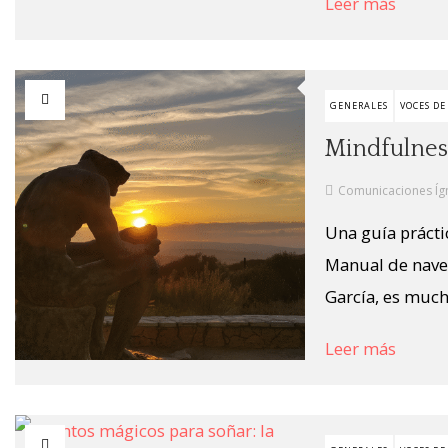
Leer más
GENERALES
VOCES DE
Mindfulness
Comunicaciones Íg
Una guía prácti
Manual de naveg
García, es much
Leer más