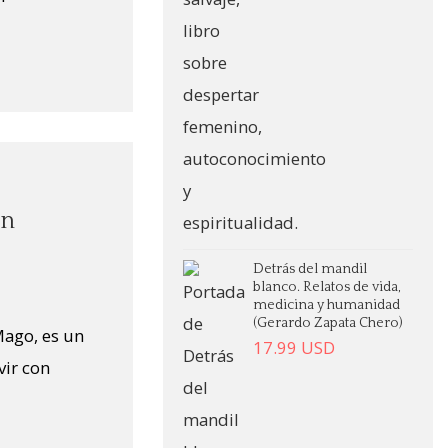
on
Detrás del mandil
blanco. Relatos de vida,
medicina y humanidad
(Gerardo Zapata Chero)
 Mago, es un
17.99
USD
vir con