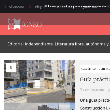
Utilizamos cookies para asegurar que damos
WhatsApp
Telegram
contacto@grupoigneo.com
Editorial independiente. Literatura libre, autónoma 
ACADÉMICO
GENERAL
Guía práct
Comunicaciones Íg
Una guía prácti
Construcción I, 