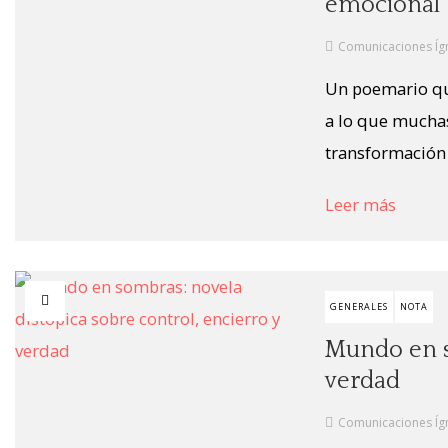
emocional
Comunicaciones Íg
Un poemario que
a lo que mucha
transformación i
Leer más
GENERALES
NOTA
Mundo en so
verdad
Comunicaciones Íg