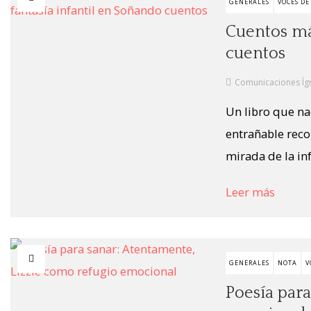
GENERALES
VOCES DE
Cuentos mág
cuentos
Comunicaciones Íg
Un libro que na
entrañable reco
mirada de la inf
Leer más
GENERALES
NOTA
V
Poesía para