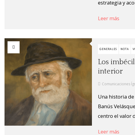
estrategia y ac
Leer más
GENERALES
NOTA
V
Los imbécil
interior
Comunicaciones Íg
Una historia de
Banús Velásquez
centro el valor 
Leer más