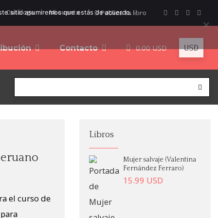
este sitio asumiremos que estás de acuerdo.
Catálogo
Mi cuenta
Publica tu libro
0.00
USD
ribución
Contacto
Libros
 peruano
Mujer salvaje (Valentina
Fernández Ferraro)
15.99
USD
ra el curso de
 para