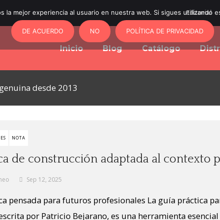
 la mejor experiencia al usuario en nuestra web. Si sigues utilizando 
Editorial
DE ACUERDO
NO
POLÍTICA DE PRIVACIDAD
Inicio
Blog
Catálogo
Dist
y genuina desde 2013
ES
NOTA
ica de construcción adaptada al contexto
neo
Sep 12, 2025
ca pensada para futuros profesionales La guía práctica pa
escrita por Patricio Bejarano, es una herramienta esencial