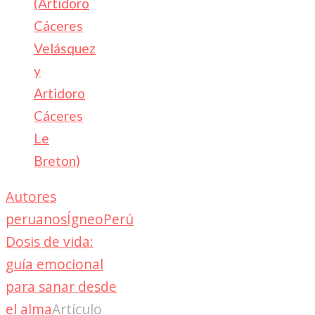
(Artidoro
Cáceres
Velásquez
y
Artidoro
Cáceres
Le
Breton)
Autores
peruanos
Ígneo
Perú
Dosis de vida:
guía emocional
para sanar desde
el alma
Artículo