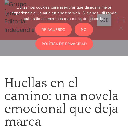
Utilizamos cookies para asegurar que damos la mejor
experiencia al usuario en nuestra web. Si sigues utilizando
0
este sitio asumiremos que estás de acuerdo.
DE ACUERDO
NO
POLÍTICA DE PRIVACIDAD
Huellas en el
camino: una novela
emocional que deja
marca