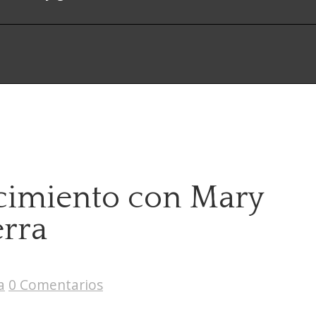
cimiento con Mary
erra
a
0 Comentarios