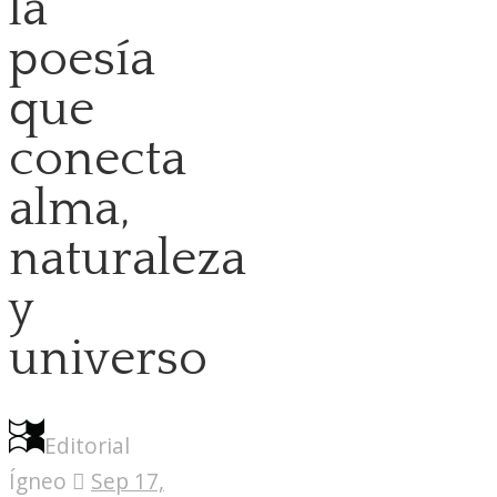
la
poesía
que
conecta
alma,
naturaleza
y
universo
Editorial
Ígneo
Sep 17,