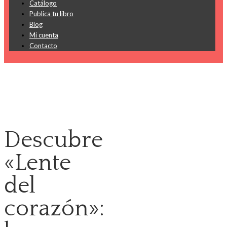
Catálogo
Publica tu libro
Blog
Mi cuenta
Contacto
Descubre
«Lente
del
corazón»: