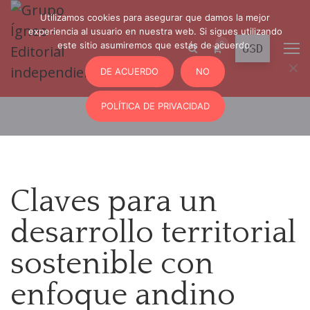
Utilizamos cookies para asegurar que damos la mejor
experiencia al usuario en nuestra web. Si sigues utilizando
0
este sitio asumiremos que estás de acuerdo.
DE ACUERDO
NO
POLÍTICA DE PRIVACIDAD
Claves para un
desarrollo territorial
sostenible con
enfoque andino