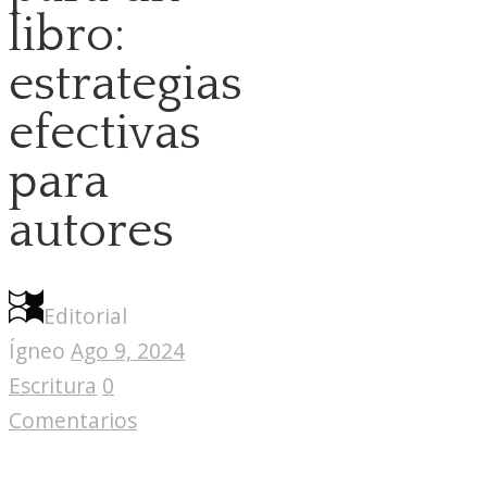
libro:
estrategias
efectivas
para
autores
Editorial
Ígneo
Ago 9, 2024
Escritura
0
Comentarios