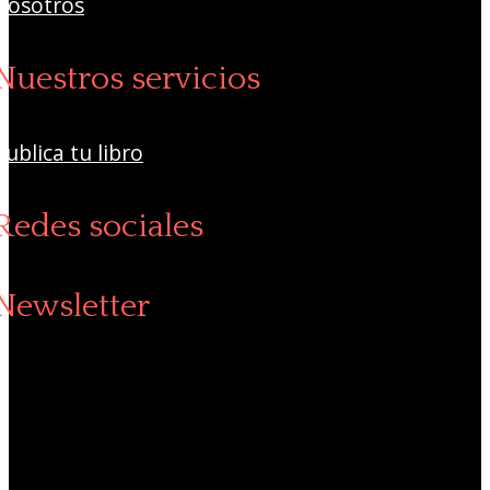
Nosotros
Nuestros servicios
Publica tu libro
Redes sociales
Newsletter