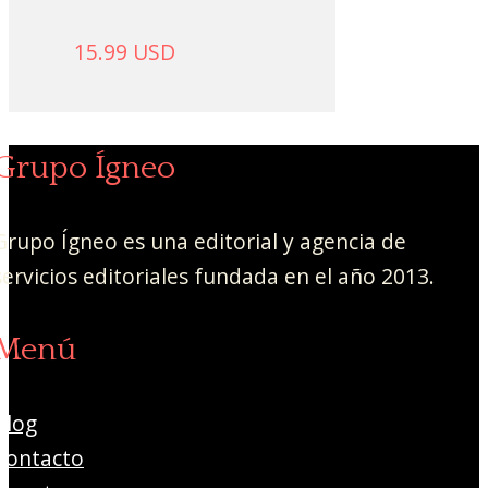
15.99
USD
Grupo Ígneo
Grupo Ígneo es una editorial y agencia de
servicios editoriales fundada en el año 2013.
Menú
Blog
Contacto