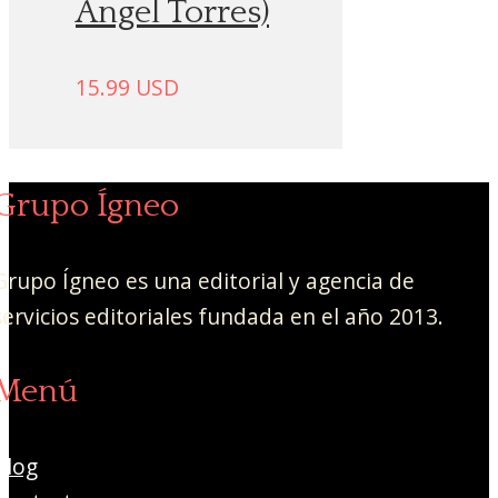
Ángel Torres)
15.99
USD
Grupo Ígneo
Grupo Ígneo es una editorial y agencia de
servicios editoriales fundada en el año 2013.
Menú
Blog