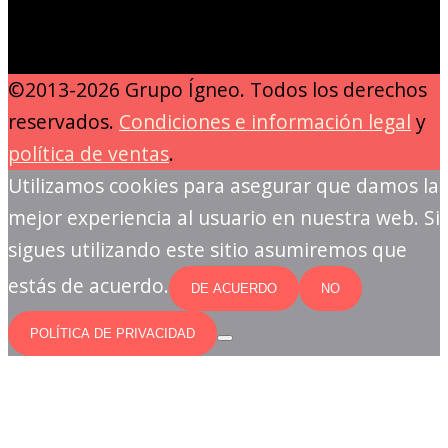
©2013-2026 Grupo Ígneo. Todos los derechos
reservados.
Condiciones e información legal
y
política de ventas
.
Utilizamos cookies para asegurar que damos la
mejor experiencia al usuario en nuestra web. Si
sigues utilizando este sitio asumiremos que
estás de acuerdo.
DE ACUERDO
NO
POLÍTICA DE PRIVACIDAD