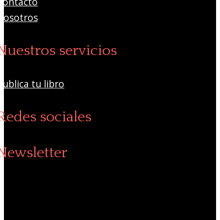
Contacto
Nosotros
Nuestros servicios
Publica tu libro
Redes sociales
Newsletter