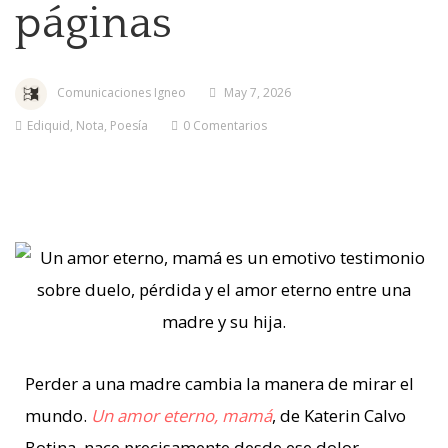
páginas
Comunicaciones Igneo
May 7, 2026
Ediquid
,
Nota
,
Poesía
0 Comentarios
Perder a una madre cambia la manera de mirar el
mundo.
Un amor eterno, mamá
, de Katerin Calvo
Botina, nace precisamente desde ese dolor