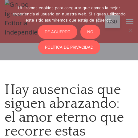
Utilizamos cookies para asegurar que damos la mejor
experiencia al usuario en nuestra web. Si sigues utilizando
0
este sitio asumiremos que estás de acuerdo.
DE ACUERDO
NO
POLÍTICA DE PRIVACIDAD
Hay ausencias que
siguen abrazando:
el amor eterno que
recorre estas